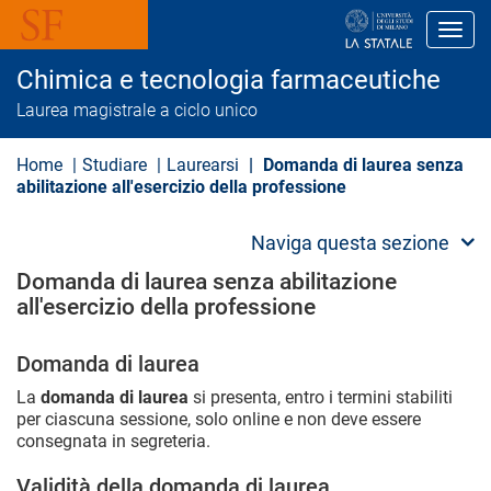
S
a
Toggl
l
t
Chimica e tecnologia farmaceutiche
a
a
Laurea magistrale a ciclo unico
l
c
o
Home
Studiare
Laurearsi
Domanda di laurea senza
n
abilitazione all'esercizio della professione
t
e
n
Naviga questa sezione
u
t
Domanda di laurea senza abilitazione
o
all'esercizio della professione
p
r
i
Domanda di laurea
n
c
La
domanda di laurea
si presenta, entro i termini stabiliti
i
p
per ciascuna sessione, solo online e non deve essere
a
consegnata in segreteria.
l
e
Validità della domanda di laurea