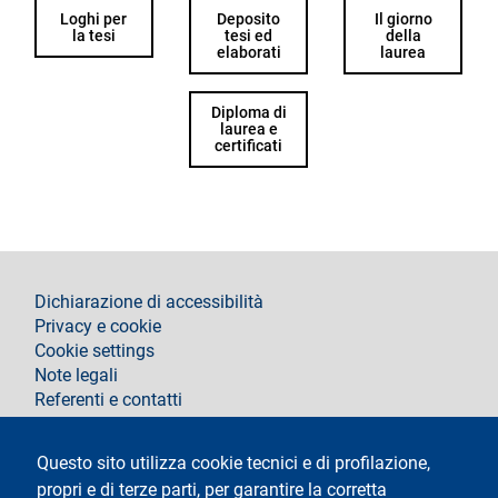
Loghi per
Deposito
Il giorno
la tesi
tesi ed
della
elaborati
laurea
Diploma di
laurea e
certificati
footer
Dichiarazione di accessibilità
Privacy e cookie
Cookie settings
Note legali
Referenti e contatti
Segui La Statale su
Questo sito utilizza cookie tecnici e di profilazione,
propri e di terze parti, per garantire la corretta