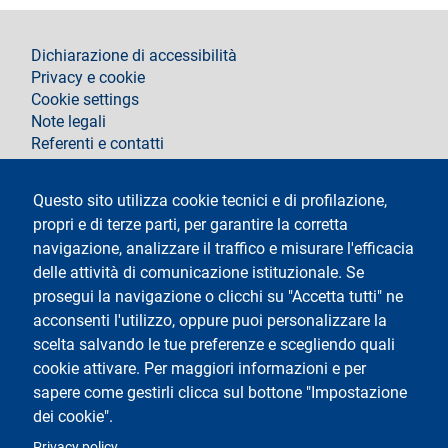
footer
Dichiarazione di accessibilità
Privacy e cookie
Cookie settings
Note legali
Referenti e contatti
Segui La Statale su
Questo sito utilizza cookie tecnici e di profilazione,
propri e di terze parti, per garantire la corretta
navigazione, analizzare il traffico e misurare l'efficacia
delle attività di comunicazione istituzionale. Se
prosegui la navigazione o clicchi su "Accetta tutti" ne
acconsenti l'utilizzo, oppure puoi personalizzare la
Testo
Università degli Studi di Milano
scelta salvando le tue preferenze e scegliendo quali
Via Festa del Perdono 7 - 20122 Milano
cookie attivare. Per maggiori informazioni e per
Tel.
+39 02 5032 5032
Posta elettronica certificata
sapere come gestirli clicca sul bottone "Impostazione
dei cookie".
Logo
Privacy policy