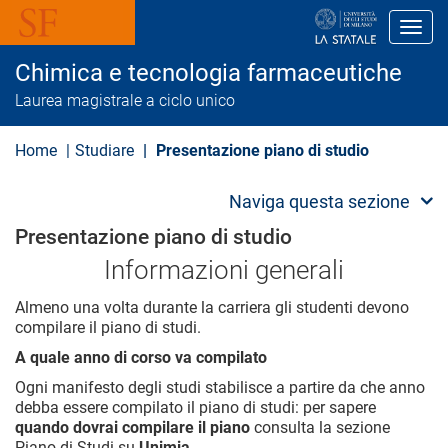
S
a
Toggl
l
t
Chimica e tecnologia farmaceutiche
a
a
Laurea magistrale a ciclo unico
l
c
o
Home
Studiare
Presentazione piano di studio
n
t
e
Naviga questa sezione
n
u
Presentazione piano di studio
t
o
Informazioni generali
p
r
Almeno una volta durante la carriera gli studenti devono
i
compilare il piano di studi.
n
c
A quale anno di corso va compilato
i
p
Ogni manifesto degli studi stabilisce a partire da che anno
a
debba essere compilato il piano di studi: per sapere
l
quando dovrai compilare il piano
consulta la sezione
e
Piano di Studi su
Unimia
.