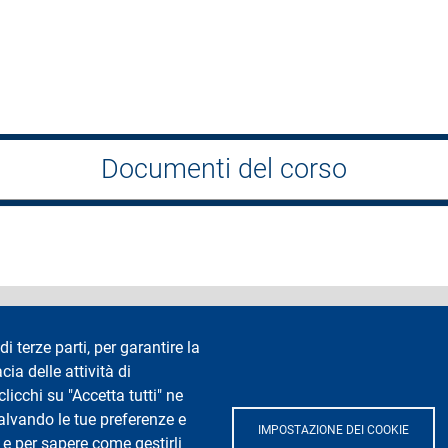
Documenti del corso
accessibilità
Privacy e cookie
Cookie settings
Note legali
Re
di terze parti, per garantire la
cia delle attività di
Segui La Statale su
icchi su "Accetta tutti" ne
salvando le tue preferenze e
IMPOSTAZIONE DEI COOKIE
 e per sapere come gestirli