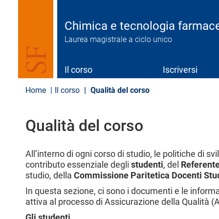
S
a
l
Chimica e tecnologia farmac
t
Laurea magistrale a ciclo unico
a
a
l
c
Il corso
Iscriversi
o
n
Home
Il corso
Qualità del corso
t
e
n
Qualità del corso
u
t
o
p
All’interno di ogni corso di studio, le politiche di 
r
contributo essenziale degli
studenti
, del
Referente
i
studio, della
Commissione Paritetica Docenti Stu
n
c
In questa sezione, ci sono i documenti e le infor
i
attiva al processo di Assicurazione della Qualità (
p
Gli studenti
a