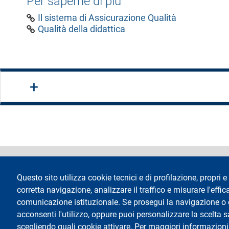
Per saperne di più
Il sistema di Assicurazione Qualità
Qualità della didattica
footer
Dichiarazione di 
Questo sito utilizza cookie tecnici e di profilazione, propri e 
corretta navigazione, analizzare il traffico e misurare l'effica
comunicazione istituzionale. Se prosegui la navigazione o cl
acconsenti l'utilizzo, oppure puoi personalizzare la scelta 
scegliendo quali cookie attivare. Per maggiori informazioni
Testo
Università degli Studi di Milano