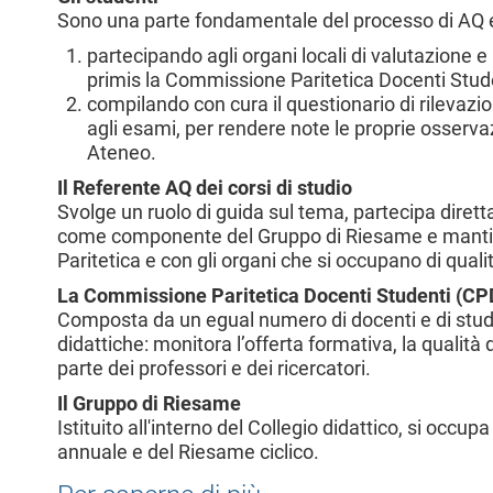
l
Sono una parte fondamentale del processo di AQ e
e
partecipando agli organi locali di valutazione e 
primis la Commissione Paritetica Docenti Stud
compilando con cura il questionario di rilevazion
agli esami, per rendere note le proprie osservaz
Ateneo.
Il Referente AQ dei corsi di studio
Svolge un ruolo di guida sul tema, partecipa dirett
come componente del Gruppo di Riesame e mantie
Paritetica e con gli organi che si occupano di quali
La Commissione Paritetica Docenti Studenti (CP
Composta da un egual numero di docenti e di stude
didattiche: monitora l’offerta formativa, la qualità de
parte dei professori e dei ricercatori.
Il Gruppo di Riesame
Istituito all'interno del Collegio didattico, si occ
annuale e del Riesame ciclico.